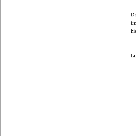
De
im
hi
Lu