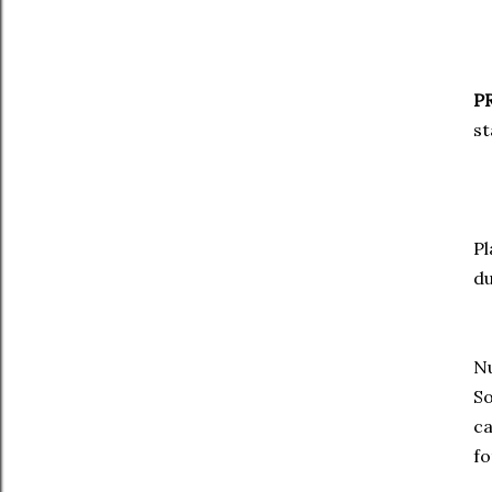
P
st
Pl
du
Nu
So
ca
fo