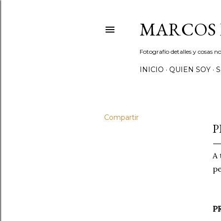
MARCOS 
Fotografío detalles y cosas
INICIO
QUIEN SOY
S
Compartir
P
A 
pe
P