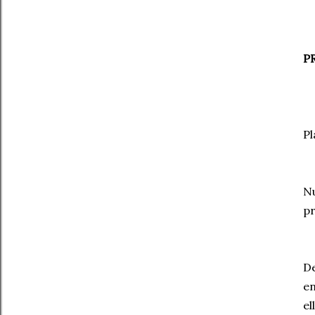
P
Pl
Nu
pr
De
en
el