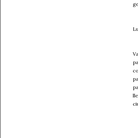
ge
Lu
Va
pa
co
pa
pa
ll
ci